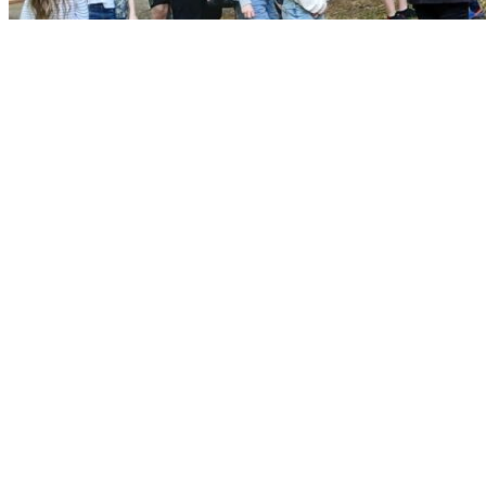
6. Mai 2026
By
Nicole Stöckert
0
0
Allgemein
Previous Post