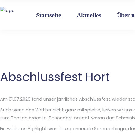
Einrichtung
Bereiche
Leitbild
Startseite
Aktuelles
Über u
Pädagogik
Glück – Resilienz
Elternarbeit
Das Team
Einrichtung
Bereiche
Leitbild
Pädagogik
Glück – Resilienz
Elternarbeit
Das Team
Abschlussfest Hort
Am 01.07.2026 fand unser jährliches Abschlussfest wieder stat
Auch wenn das Wetter nicht ganz mitspielte, ließen wir uns d
zum Tanzen brachte. Besonders beliebt waren das Schminken
Ein weiteres Highlight war das spannende Sommerbingo, das