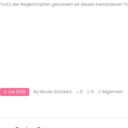
Trotz der Regentropfen genossen wir diesen besonderen Tag
2. Juli 2026
By
Nicole Stöckert
0
0
Allgemein