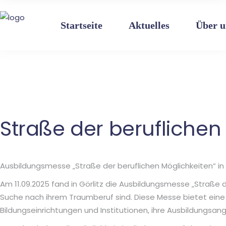
Einrichtung
Bereiche
Leitbild
Startseite
Aktuelles
Über u
Pädagogik
Glück – Resilienz
Elternarbeit
Das Team
Einrichtung
Bereiche
Leitbild
Pädagogik
Glück – Resilienz
Elternarbeit
Das Team
Straße der beruflichen
Ausbildungsmesse „Straße der beruflichen Möglichkeiten“ in 
Am 11.09.2025 fand in Görlitz die Ausbildungsmesse „Straße d
Suche nach ihrem Traumberuf sind. Diese Messe bietet eine 
Bildungseinrichtungen und Institutionen, ihre Ausbildungsan