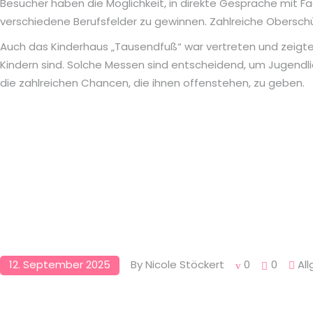
Besucher haben die Möglichkeit, in direkte Gespräche mit Fa
verschiedene Berufsfelder zu gewinnen. Zahlreiche Obersch
Auch das Kinderhaus „Tausendfuß“ war vertreten und zeigte,
Kindern sind. Solche Messen sind entscheidend, um Jugendlic
die zahlreichen Chancen, die ihnen offenstehen, zu geben.
12. September 2025
By
Nicole Stöckert
0
0
Al