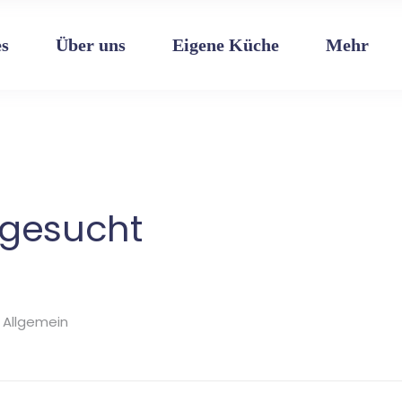
Einrichtung
Verein
Bereiche
Dokumente
Leitbild
Beitragssatzung
es
Über uns
Eigene Küche
Mehr
Pädagogik
Bildergalerie
Glück – Resilienz
Jobs
Elternarbeit
Kontakt
Das Team
Einrichtung
Verein
Bereiche
Dokumente
Leitbild
Beitragssatzung
Pädagogik
Bildergalerie
Glück – Resilienz
Jobs
Elternarbeit
Kontakt
Das Team
 gesucht
Allgemein