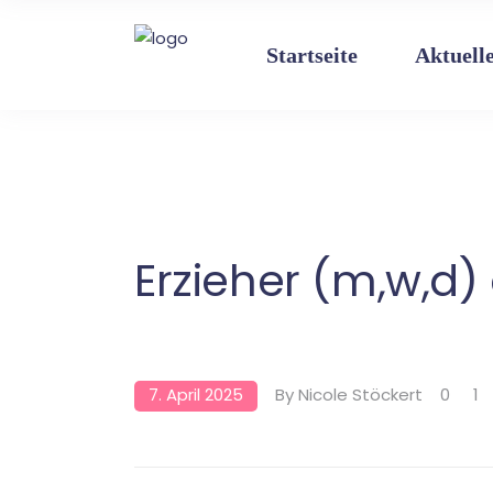
Startseite
Aktuell
Erzieher (m,w,d)
7. April 2025
By
Nicole Stöckert
0
1