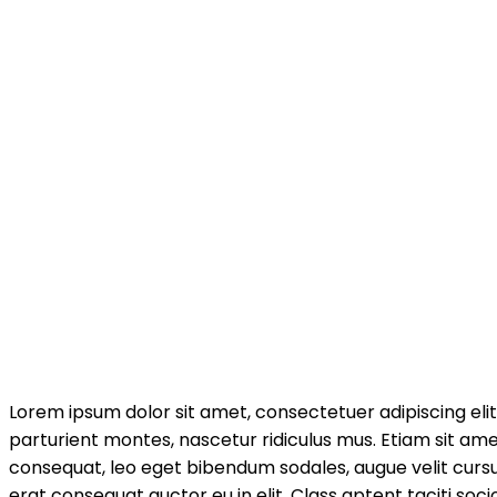
Lorem ipsum dolor sit amet, consectetuer adipiscing e
parturient montes, nascetur ridiculus mus. Etiam sit amet
consequat, leo eget bibendum sodales, augue velit cursu
erat consequat auctor eu in elit. Class aptent taciti soc