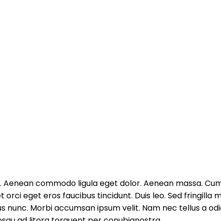
lit. Aenean commodo ligula eget dolor. Aenean massa. Cu
 orci eget eros faucibus tincidunt. Duis leo. Sed fringilla
s nunc. Morbi accumsan ipsum velit. Nam nec tellus a odio
iosqu ad litora torquent per conubianostra.